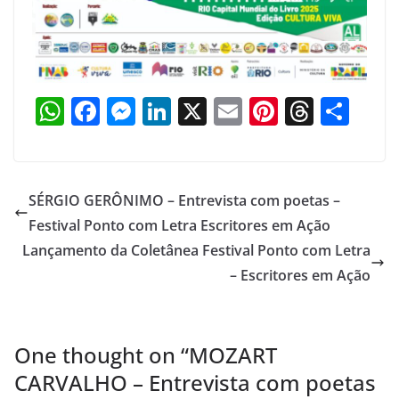
W
F
M
Li
X
E
Pi
T
S
h
a
e
n
m
nt
h
h
at
c
ss
k
ai
er
re
ar
s
e
e
e
l
e
a
e
SÉRGIO GERÔNIMO – Entrevista com poetas –
A
b
n
dI
st
d
Festival Ponto com Letra Escritores em Ação
p
o
g
n
s
Lançamento da Coletânea Festival Ponto com Letra
p
o
er
– Escritores em Ação
k
One thought on “
MOZART
CARVALHO – Entrevista com poetas